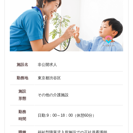
施設名
非公開求人
勤務地
東京都渋谷区
施設
その他の介護施設
形態
勤務
日勤:9：00～18：00（休憩60分）
時間
職種
福祉型障害児入所施設での正社員看護師