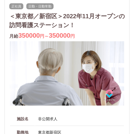
正社員
日勤・日勤常勤
＜東京都／新宿区＞2022年11月オープンの
訪問看護ステーション！
350000
350000
月給
円～
円
施設名
非公開求人
勤務地
東京都新宿区