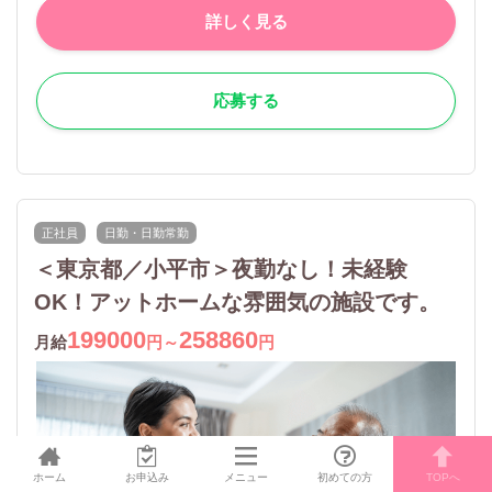
詳しく見る
応募する
正社員
日勤・日勤常勤
＜東京都／小平市＞夜勤なし！未経験
OK！アットホームな雰囲気の施設です。
199000
258860
月給
円～
円
ホーム
お申込み
メニュー
初めての方
TOPへ