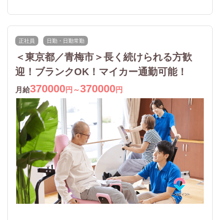
正社員
日勤・日勤常勤
＜東京都／青梅市＞長く続けられる方歓
迎！ブランクOK！マイカー通勤可能！
370000
370000
月給
円～
円