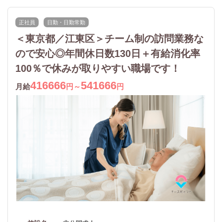
正社員
日勤・日勤常勤
＜東京都／江東区＞チーム制の訪問業務な
ので安心◎年間休日数130日＋有給消化率
100％で休みが取りやすい職場です！
416666
541666
月給
円～
円