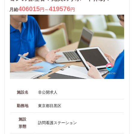
406015
419576
月給
円～
円
施設名
非公開求人
勤務地
東京都目黒区
施設
訪問看護ステーション
形態