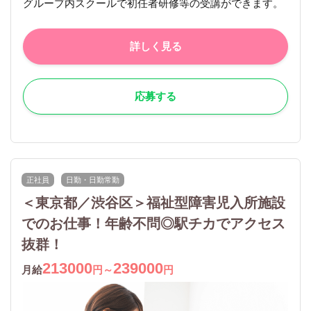
グループ内スクールで初任者研修等の受講ができます。
詳しく見る
応募する
正社員
日勤・日勤常勤
＜東京都／渋谷区＞福祉型障害児入所施設
でのお仕事！年齢不問◎駅チカでアクセス
抜群！
213000
239000
月給
円～
円