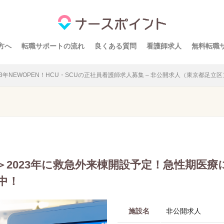
方へ
転職サポートの流れ
良くある質問
看護師求人
無料転職
23年NEWOPEN！HCU・SCUの正社員看護師求人募集 – 非公開求人（東京都足立区
＞2023年に救急外来棟開設予定！急性期医療
中！
施設名
非公開求人