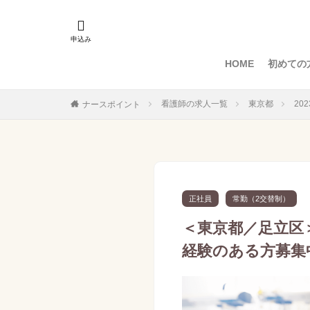
HOME
初めての
看護師の求人一覧
東京都
20
ナースポイント
正社員
常勤（2交替制）
＜東京都／足立区
経験のある方募集