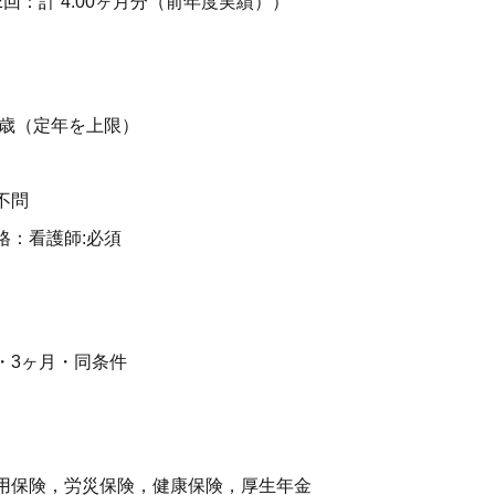
回：計 4.00ヶ月分（前年度実績））
4歳（定年を上限）
不問
格：看護師:必須
・3ヶ月・同条件
用保険，労災保険，健康保険，厚生年金