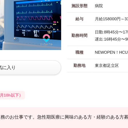
施設形態
病院
給与
月給158000円～3
日勤:8時45分〜1
勤務時間
遅出:16時45分〜
職種
NEWOPEN！HC
勤務地
東京都足立区
気に入り
月10h以下）
護業務のお仕事です。急性期医療に興味のある方・経験のある方