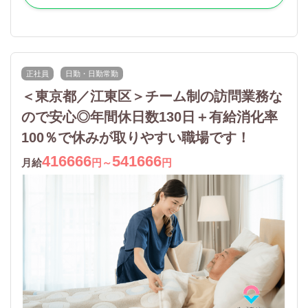
正社員
日勤・日勤常勤
＜東京都／江東区＞チーム制の訪問業務な
ので安心◎年間休日数130日＋有給消化率
100％で休みが取りやすい職場です！
416666
541666
月給
円～
円