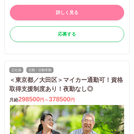
詳しく見る
応募する
正社員
日勤・日勤常勤
＜東京都／大田区＞マイカー通勤可！資格
取得支援制度あり！夜勤なし◎
298500
378500
月給
円～
円