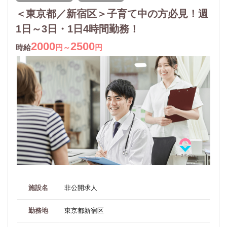
＜東京都／新宿区＞子育て中の方必見！週
1日～3日・1日4時間勤務！
2000
2500
時給
円～
円
施設名
非公開求人
勤務地
東京都新宿区