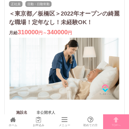
正社員
日勤・日勤常勤
＜東京都／板橋区＞2022年オープンの綺麗
な職場！定年なし！未経験OK！
310000
340000
月給
円～
円
施設名
非公開求人
勤務地
東京都板橋区
ホーム
お申込み
メニュー
初めての方
TOPへ