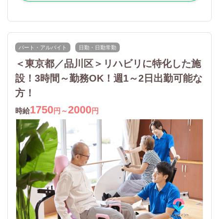
パート・アルバイト
日勤・日勤常勤
＜東京都／品川区＞リハビリに特化した施
設！3時間～勤務OK！週1～2日出勤可能な
方！
1750
2000
時給
円～
円