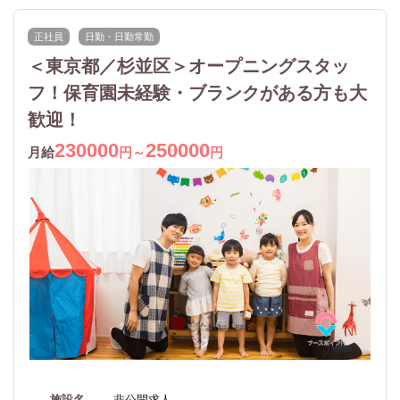
正社員
日勤・日勤常勤
＜東京都／杉並区＞オープニングスタッ
フ！保育園未経験・ブランクがある方も大
歓迎！
230000
250000
月給
円～
円
施設名
非公開求人