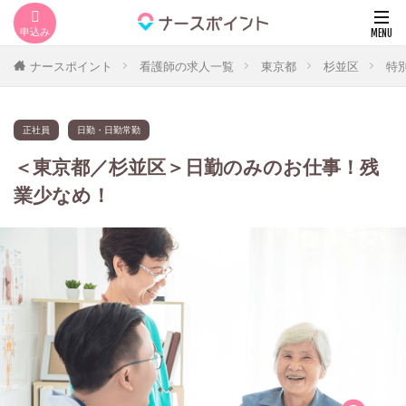
ナースポイント
看護師の求人一覧
東京都
杉並区
特
正社員
日勤・日勤常勤
＜東京都／杉並区＞日勤のみのお仕事！残
業少なめ！