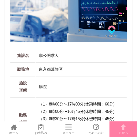
施設名
非公開求人
勤務地
東京都葛飾区
施設
病院
形態
（1）8時00分〜17時00分(休憩時間：60分)
（2）8時00分〜16時45分(休憩時間：45分)
勤務
（3）8時30分〜17時15分(休憩時間：45分)
時間
（4）7時00分〜15時45分(休憩時間：45分)
ホーム
お申込み
（5）13時00分〜21時45分(休憩時間：45分)
メニュー
初めての方
TOPへ