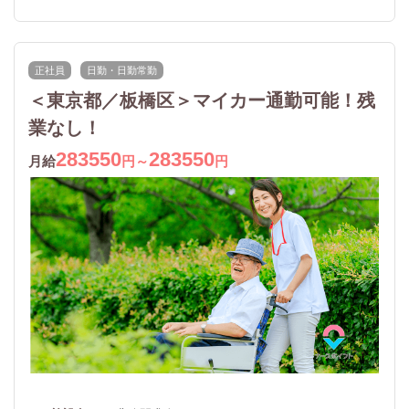
正社員
日勤・日勤常勤
＜東京都／板橋区＞マイカー通勤可能！残
業なし！
283550
283550
月給
円～
円