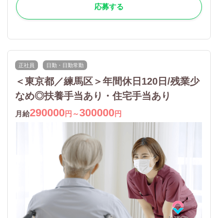
応募する
正社員
日勤・日勤常勤
＜東京都／練馬区＞年間休日120日/残業少
なめ◎扶養手当あり・住宅手当あり
290000
300000
月給
円～
円