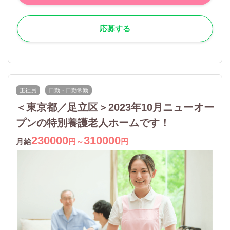
応募する
正社員
日勤・日勤常勤
＜東京都／足立区＞2023年10月ニューオー
プンの特別養護老人ホームです！
230000
310000
月給
円～
円