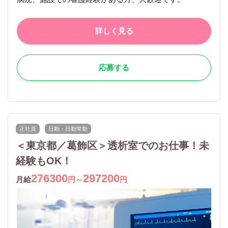
詳しく見る
応募する
正社員
日勤・日勤常勤
＜東京都／葛飾区＞透析室でのお仕事！未
経験もOK！
276300
297200
月給
円～
円