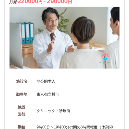
220000
290000
月給
円～
円
施設名
非公開求人
勤務地
東京都立川市
施設
クリニック・診療所
形態
勤務
9時00分〜19時00分の間の8時間程度（休憩60