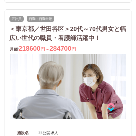
正社員
日勤・日勤常勤
＜東京都／世田谷区＞20代～70代男女と幅
広い世代の職員・看護師活躍中！
218600
284700
月給
円～
円
施設名
非公開求人