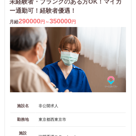
未経験者・ブランクのある方OK！マイカ
ー通勤可！経験者優遇！
290000
350000
月給
円～
円
施設名
非公開求人
勤務地
東京都西東京市
施設