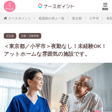
ナースポイント
看護師の求人一覧
東京都
小平市
夜
正社員
日勤・日勤常勤
＜東京都／小平市＞夜勤なし！未経験OK！
アットホームな雰囲気の施設です。