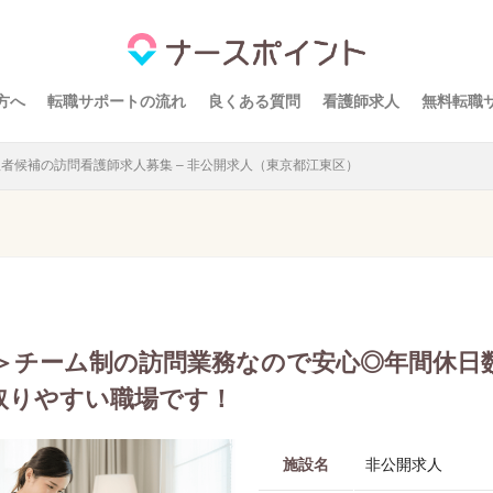
方へ
転職サポートの流れ
良くある質問
看護師求人
無料転職
者候補の訪問看護師求人募集 – 非公開求人（東京都江東区）
＞チーム制の訪問業務なので安心◎年間休日数
が取りやすい職場です！
施設名
非公開求人