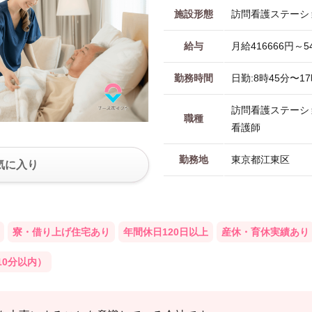
施設形態
訪問看護ステーシ
給与
月給416666円～5
勤務時間
日勤:8時45分〜1
訪問看護ステーシ
職種
看護師
勤務地
東京都江東区
気に入り
寮・借り上げ住宅あり
年間休日120日以上
産休・育休実績あり
10分以内）